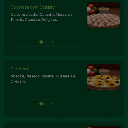
Calabresa com Catupiry
Calabresa Sadia, Catupiry, Mussarela,
Tomate, Cebola e Orégano.
68
shopping_cart
P
Califórnia
Abacaxi, Pêssego, Ameixa, Mussarela e
Orégano.