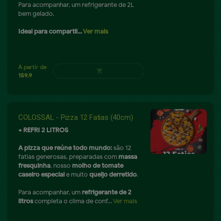
Para acompanhar, um refrigerante de 2L
bem gelado.
Ideal para compartil...
Ver mais
A partir de
shopping_cart
69.9
COLOSSAL - Pizza 12 Fatias (40cm)
+ REFRI 2 LITROS
A pizza que reúne todo mundo:
são 12
fatias generosas, preparadas com
massa
fresquinha
, nosso
molho de tomate
caseiro especial
e muito
queijo derretido
.
Para acompanhar, um
refrigerante de 2
litros
completa o clima de conf...
Ver mais