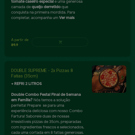
tomate caseiro especial
e uma generosa
camada de
queijo derretido
que
conquista na primeira mordida. Para
completar, acompanha um
Ver mais
A partir de
shopping_cart
49.9
DOUBLE SUPREME - 2x Pizzas 8
Fatias (35cm)
+ REFRI 2 LITROS
Double Combo Festa! Final de Semana
em Família?
Nós temos a solução
perfeita! Prepare-se para uma
experiência deliciosa com nosso Combo
Fartura! Saboreie duas de nossas
irresistíveis pizzas de 35cm, preparadas
com ingredientes frescos e selecionados,
cada uma cortada em 8 fatias generosas.