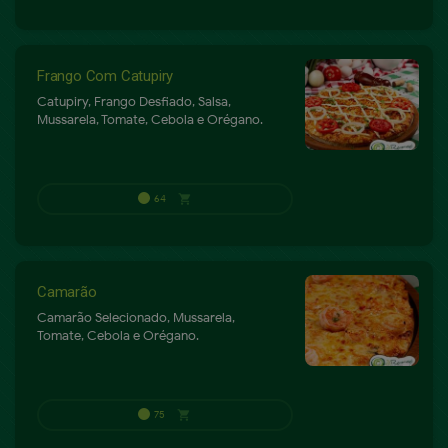
Frango Com Catupiry
Catupiry, Frango Desfiado, Salsa,
Mussarela, Tomate, Cebola e Orégano.
Camarão
Camarão Selecionado, Mussarela,
Tomate, Cebola e Orégano.
60
shopping_cart
P