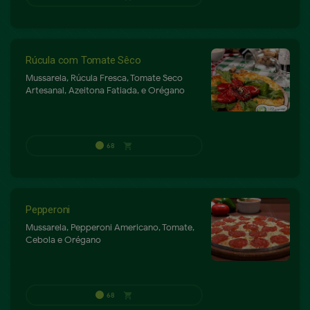
64
shopping_cart
P
Rúcula com Tomate Sêco
Mussarela, Rúcula Fresca, Tomate Seco
Artesanal, Azeitona Fatiada, e Orégano
Pepperoni
Mussarela, Pepperoni Americano, Tomate,
Cebola e Orégano