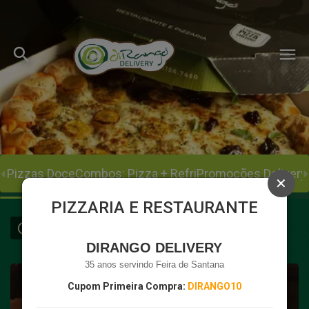
search
menu
Pizzas Doce
Combos: Pizza + Refri
Promoções Delivery
PIZZARIA E RESTAURANTE
access_time
Fechado
A partir de R$ 8,00
Meus pedidos
DIRANGO DELIVERY
35 anos servindo Feira de Santana
Cupom Primeira Compra:
DIRANGO10