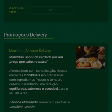
A partir de
shopping_cart
89.9
Promoções Delivery
Marmitas Almoço Delivery
Marmitas:
sabor de verdade por um
preço que cabe no bolso!
Almoce bem, sem complicação. Nossas
marmitas
individuais
são preparadas
com ingredientes frescos e tempero
caseiro. garantindo uma refeição
equilibrada, saborosa e acessível
para o
seu dia a dia.
Sabor & Qualidade:
preparo cuidadoso e
cardápio variado.