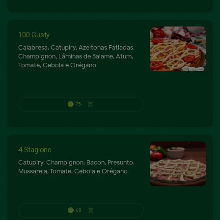
72
shopping_cart
P
100 Gusty
Calabresa, Catupiry, Azeitonas Fatiadas,
Champignon, Lâminas de Salame, Atum,
Tomate, Cebola e Orégano
4 Stagione
Catupiry, Champignon, Bacon, Presunto,
Mussarela, Tomate, Cebola e Orégano
60
shopping_cart
P