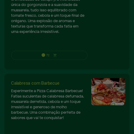
única do gorgonzola e a suavidade da
mussarela, tudo isso equilibrado com
75
shopping_cart
P
tomate fresco, cebola e um toque final de
orégano. Uma explosão de aromas e
texturas que transforma cada fatia em
uma experiência irresistível.
Calabresa com Barbecue
Experimente a Pizza Calabresa Barbecue!
Fatias suculentas de calabresa defumada,
mussarela derretida, cebola e um toque
irresistível e generoso de molho
barbecue. Uma combinação perfeita de
sabores que vai te conquistar!
68
shopping_cart
P