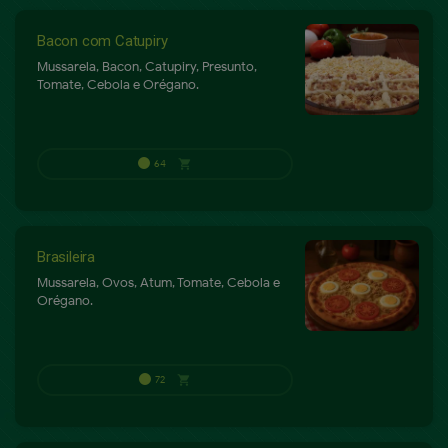
Bacon com Catupiry
Mussarela, Bacon, Catupiry, Presunto,
Tomate, Cebola e Orégano.
72
shopping_cart
P
Brasileira
Mussarela, Ovos, Atum, Tomate, Cebola e
Orégano.
75
shopping_cart
P