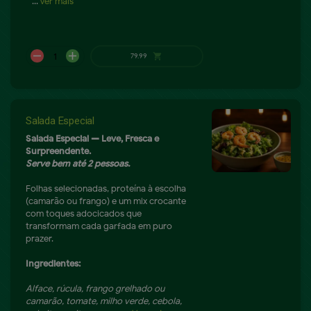
- ...
Ver mais
A partir de
shopping_cart
119.9
Salada Especial
Salada Especial — Leve, Fresca e
Surpreendente.
Serve bem até 2 pessoas.
Folhas selecionadas, proteína à escolha
(camarão ou frango) e um mix crocante
com toques adocicados que
transformam cada garfada em puro
prazer.
Ingredientes:
Alface, rúcula, frango grelhado ou
camarão, tomate, milho verde, cebola,