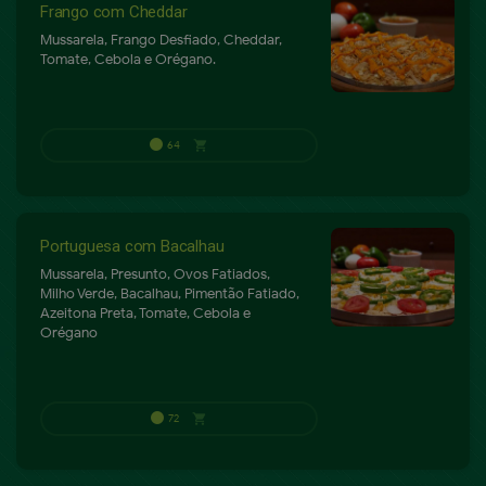
Frango com Cheddar
Mussarela, Frango Desfiado, Cheddar,
Tomate, Cebola e Orégano.
75
shopping_cart
P
Portuguesa com Bacalhau
Mussarela, Presunto, Ovos Fatiados,
Milho Verde, Bacalhau, Pimentão Fatiado,
Azeitona Preta, Tomate, Cebola e
Orégano
68
shopping_cart
P