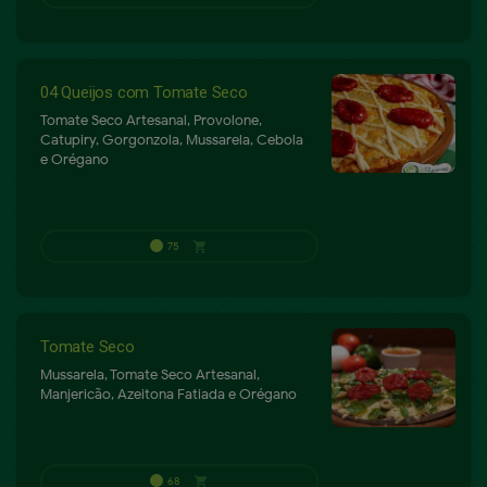
75
shopping_cart
P
04 Queijos com Tomate Seco
Tomate Seco Artesanal, Provolone,
Catupiry, Gorgonzola, Mussarela, Cebola
e Orégano
Tomate Seco
Mussarela, Tomate Seco Artesanal,
Manjericão, Azeitona Fatiada e Orégano