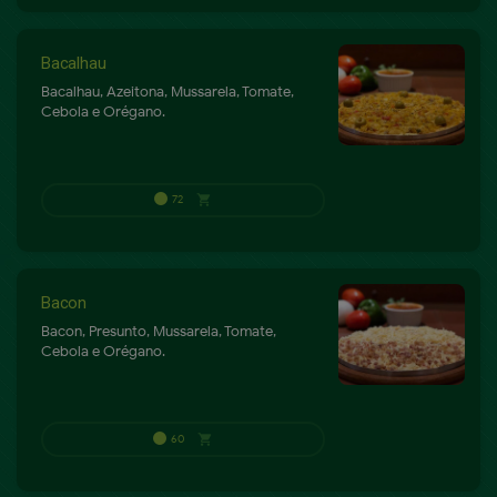
68
shopping_cart
P
Bacalhau
Bacalhau, Azeitona, Mussarela, Tomate,
Cebola e Orégano.
Bacon
60
shopping_cart
P
Bacon, Presunto, Mussarela, Tomate,
Cebola e Orégano.