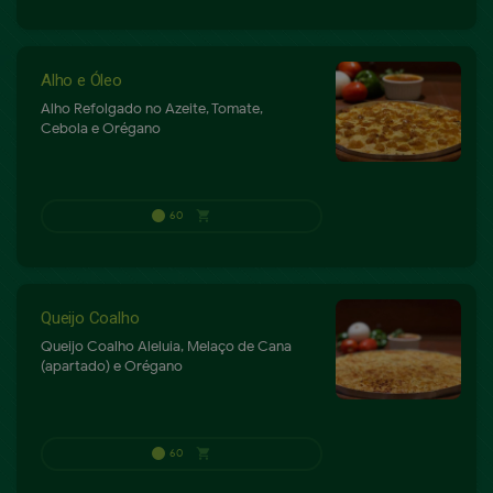
Alho e Óleo
Alho Refolgado no Azeite, Tomate,
Cebola e Orégano
80
shopping_cart
P
Queijo Coalho
Queijo Coalho Aleluia, Melaço de Cana
(apartado) e Orégano