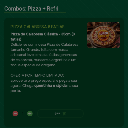
Combos: Pizza + Refri
PIZZA CALABRESA 8 FATIAS
Pizza de Calabresa Clássica - 35cm (8
fatias)
Delicie-se com nossa Pizza de Calabresa
tamanho Grande, feita com massa
artesanal leve e macia, fatias generosas
de calabresa, mussarela argentina e um
toque especial de orégano.
OFERTA POR TEMPO LIMITADO:
aproveite o preço especial e peça a sua
agora! Chega
quentinha e rápida
na sua
porta.
A partir
shopping_cart
de
48