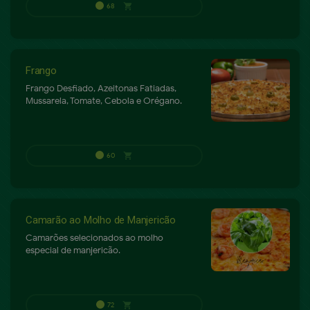
Frango
Frango Desfiado, Azeitonas Fatiadas,
Mussarela, Tomate, Cebola e Orégano.
64
shopping_cart
P
Camarão ao Molho de Manjericão
Camarões selecionados ao molho
especial de manjericão.