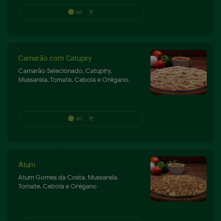
Camarão com Catupiry
Camarão Selecionado, Catupiry,
Mussarela, Tomate, Cebola e Orégano.
Atum
Atum Gomes da Costa, Mussarela,
Tomate, Cebola e Orégano
68
shopping_cart
P