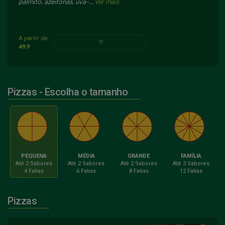
palmito, azeitonas, uva-...
Ver mais
Pizzas - Escolha o tamanho
PEQUENA
MÉDIA
GRANDE
FAMÍLIA
Até 2 Sabores
Até 2 Sabores
Até 2 Sabores
Até 3 Sabores
4 Fatias
6 Fatias
8 Fatias
12 Fatias
A partir
shopping_cart
de
25
Pizzas