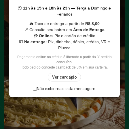
🕚
11h às 15h
e
18h às 23h
— Terça a Domingo e
Feriados
🛵 Taxa de entrega a partir de
R$ 8,00
📍 Consulte seu bairro em
Área de Entrega
💳
Online:
Pix e cartão de crédito
💵
Na entrega:
Pix, dinheiro, débito, crédito, VR e
Pluxee
Pagamento online no crédito é liberado a partir do 3º pedido
concluído.
Todo pedido concede cashback de 5% em sua carteira.
Ver cardápio
Não exibir mais esta mensagem.