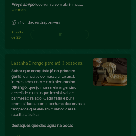
Preço amigo:
economia sem abrir mão...
Ver mais
71 unidades disponíveis
A partir de
shopping_cart
159.9
Lasanha Dirango para até 3 pessoas.
Sabor que conquista já no primeiro
garfo:
camadas de massa artesanal,
intercaladas com o exclusivo
molho
DiRango
, queijo mussarela argentino
derretido e um toque irresistível de
parmesão ralado. Cada fatia é pura
cremosidade, com o perfume das ervas e
temperos que elevam o sabor dessa
receita clássica.
Destaques que dão água na boca: