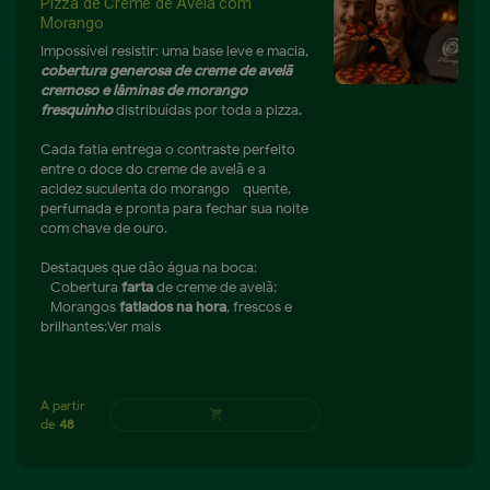
Pizza de Creme de Avelã com
Morango
Impossível resistir: uma base leve e macia,
cobertura generosa de creme de avelã
cremoso e lâminas de morango
fresquinho
distribuídas por toda a pizza.
Cada fatia entrega o contraste perfeito
entre o doce do creme de avelã e a
acidez suculenta do morango - quente,
perfumada e pronta para fechar sua noite
com chave de ouro.
Destaques que dão água na boca:
- Cobertura
farta
de creme de avelã;
- Morangos
fatiados na hora
, frescos e
brilhantes;
Ver mais