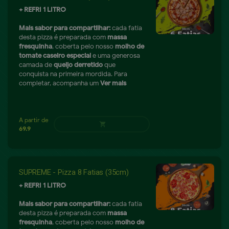
+ REFRI 1 LITRO
remove
add
59.9
shopping_cart
Mais sabor para compartilhar:
cada fatia
desta pizza é preparada com
massa
fresquinha
, coberta pelo nosso
molho de
tomate caseiro especial
e uma generosa
camada de
queijo derretido
que
conquista na primeira mordida. Para
completar, acompanha um
Ver mais
SUPREME - Pizza 8 Fatias (35cm)
+ REFRI 1 LITRO
Mais sabor para compartilhar:
cada fatia
desta pizza é preparada com
massa
fresquinha
, coberta pelo nosso
molho de